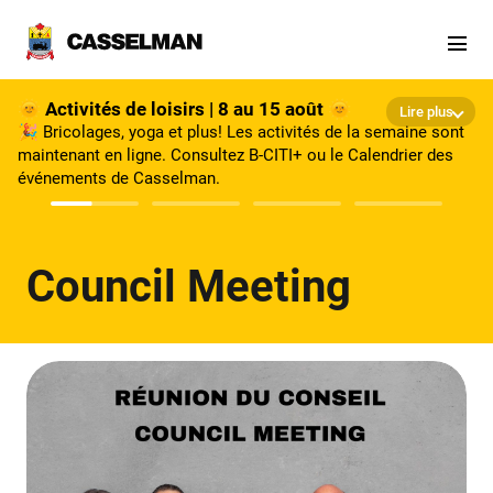
Aller au contenu principal
🌞 Activités de loisirs | 8 au 15 août 🌞
Lire plus
🎉 Bricolages, yoga et plus! Les activités de la semaine sont
maintenant en ligne. Consultez B-CITI+ ou le Calendrier des
événements de Casselman.
Council Meeting