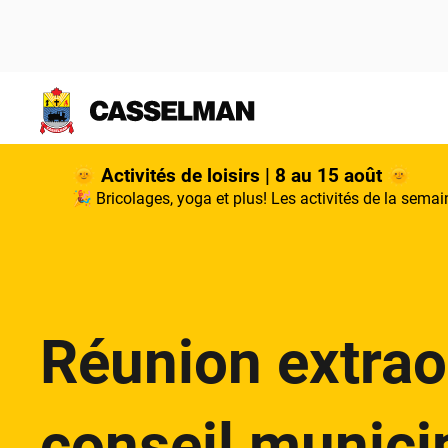
Aller au contenu principal
🌞 Activités de loisirs | 8 au 15 août 🌞
🎉 Bricolages, yoga et plus! Les activités de la sem
Réunion extrao
conseil munici