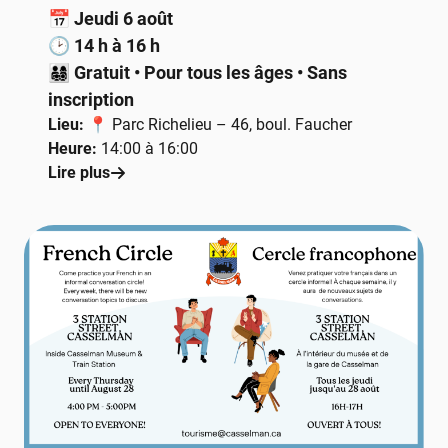
📅
Jeudi 6 août
🕑
14 h à 16 h
👨‍👩‍👧‍👦
Gratuit • Pour tous les âges • Sans
inscription
Lieu:
📍 Parc Richelieu – 46, boul. Faucher
Heure:
14:00 à 16:00
Lire plus