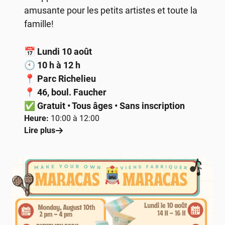
amusante pour les petits artistes et toute la
famille!
📅
Lundi 10 août
🕙
10 h à 12 h
📍
Parc Richelieu
📍
46, boul. Faucher
✅
Gratuit • Tous âges • Sans inscription
Heure:
10:00 à 12:00
Lire plus