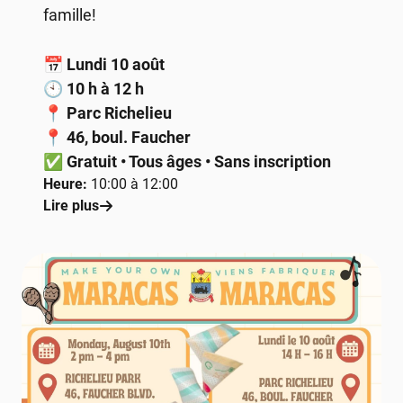
famille!
📅
Lundi 10 août
🕙
10 h à 12 h
📍
Parc Richelieu
📍
46, boul. Faucher
✅
Gratuit • Tous âges • Sans inscription
Heure:
10:00 à 12:00
Lire plus