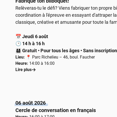
Fabrique ton bilboquet!
Relèveras-tu le défi? Viens fabriquer ton propre b
coordination à l'épreuve en essayant d'attraper la 
classique, créative et amusante pour toute la fami
📅
Jeudi 6 août
🕑
14 h à 16 h
👨‍👩‍👧‍👦
Gratuit • Pour tous les âges • Sans inscriptio
Lieu:
📍 Parc Richelieu – 46, boul. Faucher
Heure:
14:00 à 16:00
Lire plus
06 août 2026
Cercle de conversation en français
Heure:
16:00 à 17:00