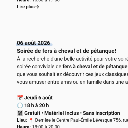
Lire plus
06 août 2026
Soirée de fers à cheval et de pétanque!
À la recherche d'une belle activité pour votre so
soirée conviviale de
fers à cheval et de pétanque
que vous souhaitiez découvrir ces jeux classique
vous amuser entre amis ou en famille dans une 
📅
Jeudi 6 août
🕕
18 h à 20 h
👨‍👩‍👧‍👦
Gratuit • Matériel inclus • Sans inscription
Lieu:
📍 Derrière le Centre Paul-Émile Lévesque 756, ru
Heure:
18:00 à 20:00