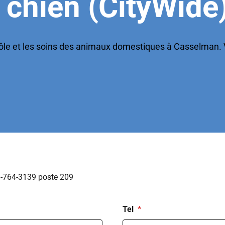
 chien (CityWide
rôle et les soins des animaux domestiques à Casselman. 
3-764-3139 poste 209
Tel