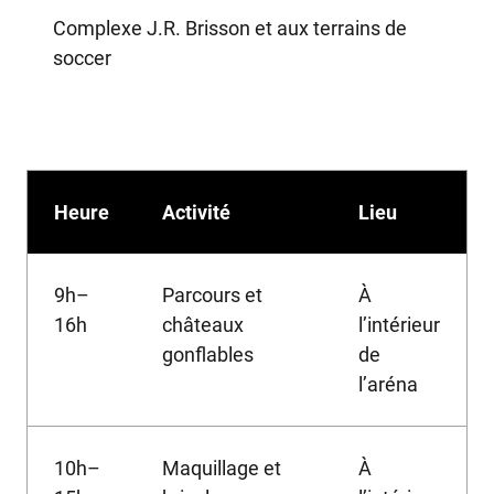
Complexe J.R. Brisson et aux terrains de
soccer
Heure
Activité
Lieu
9h–
Parcours et
À
16h
châteaux
l’intérieur
gonflables
de
l’aréna
10h–
Maquillage et
À