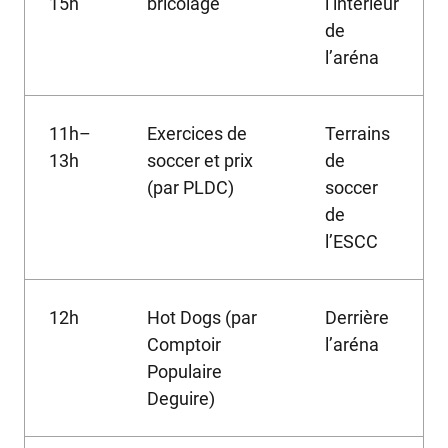
15h
bricolage
l’intérieur
de
l’aréna
11h–
Exercices de
Terrains
13h
soccer et prix
de
(par PLDC)
soccer
de
l’ESCC
12h
Hot Dogs (par
Derrière
Comptoir
l’aréna
Populaire
Deguire)